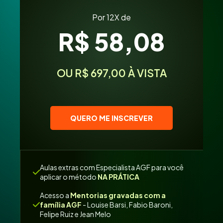
Por 12X de
R$ 58,08
OU R$ 697,00 À VISTA
QUERO ME INSCREVER
Aulas extras com Especialista AGF para você
aplicar o método
NA PRÁTICA
Acesso a
Mentorias gravadas com a
família AGF
- Louise Barsi, Fabio Baroni,
Felipe Ruiz e Jean Melo