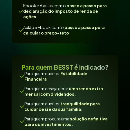
Ebook e 6 aulas com o
passo a passo para
declaração do imposto de renda de
ações
Aulão e Ebook com o
passo a passo para
calcular o preço-teto
Para quem BESST é indicado?
Para quem quer ter
Estabilidade
Financeira
Para quem deseja gerar
uma renda extra
mensal com dividendos.
Para quem quer ter
tranquilidade para
cuidar de si e da sua família.
Para quem procura uma
solução definitiva
para os investimentos.