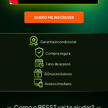
QUERO ME INSCREVER
Garantia incondicional
Compra segura
1 ano de acesso
Bônus exclusivos
Acesso imediato
Como o BESST vai te ajudar?