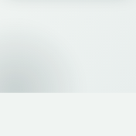
AGF EDUCACIONAL LTDA - 50.641.126/0001-13
Rua Líbero Badaró, n. 425, Centro, São Paulo - São Paulo, CEP 01009-905
Copyright © 2026 - Todos os Direitos Reservados - AGF
Política de Privacidade
|
Política de Cookies
Conteúdo educacional.
Não constitui recomendação, oferta ou consultoria de investimento.