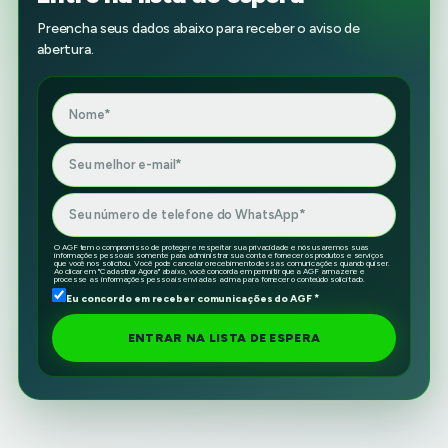
Preencha seus dados abaixo para receber o aviso de
abertura.
O AGF tem o compromisso de proteger e respeitar sua privacidade e nós usaremos suas
informações pessoais somente para administrar sua conta e fornecer os produtos e serviços
que você nos solicitou. Você pode cancelar o recebimento dessas comunicações quando quiser.
Ao clicar em "Cadastrar Agora" abaixo, você concorda em permitir que a AGF armazene e
processe as informações pessoais enviadas acima para fornecer o conteúdo solicitado.
Eu concordo em receber comunicações do AGF
*